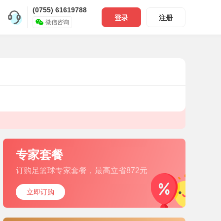
(0755) 61619788
登录
注册
微信咨询
专家套餐
订购足篮球专家套餐，最高立省872元
立即订购