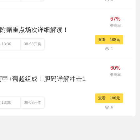
67%
准确率
方案附赠重点场次详细解读！
查看
188元
13:30
08-08开奖
1
60%
准确率
+荷甲+葡超组成！胆码详解冲击1
查看
188元
13:30
08-08开奖
6