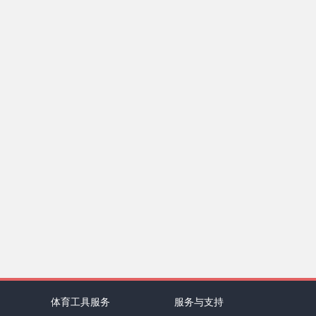
体育工具服务
服务与支持