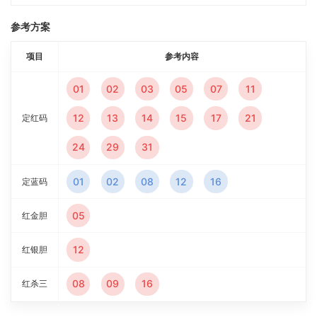
参考方案
项目
参考内容
01
02
03
05
07
11
12
13
14
15
17
21
定红码
24
29
31
01
02
08
12
16
定蓝码
05
红金胆
12
红银胆
08
09
16
红杀三