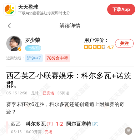
天天盈球
下载App
下载App查看连红专家即时比分
解读详情
罗少荣
用户评价：
关注
4.7
七品下
近9中7
78%命中率
近期战绩：
西乙英乙小联赛娱乐：科尔多瓦+诺茨
郡。
05-15 12:58
足球
已完场
35阅读
赛季末狂砍6连胜，科尔多瓦还能创造追上附加赛的奇
迹？
西乙
科尔多瓦
1:2
阿尔瓦塞特
[主]
[客]
黑
05-15
19:00
开赛
完场