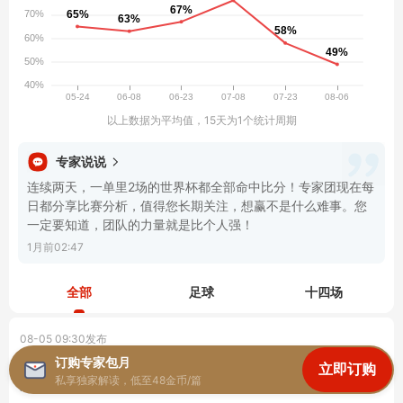
以上数据为平均值，15天为1个统计周期
专家说说
连续两天，一单里2场的世界杯都全部命中比分！专家团现在每
日都分享比赛分析，值得您长期关注，想赢不是什么难事。您
一定要知道，团队的力量就是比个人强！
1月前
02:47
全部
足球
十四场
08-05 09:30发布
【只出重点！】欧战精选信心杀：赫尔辛基vs马瑟韦
订购专家包月
立即订购
私享独家解读，低至48金币/篇
尔+古比斯vs克拉约瓦...