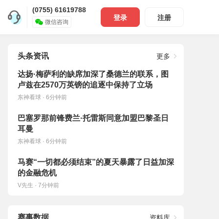
(0755) 61619788
登录
注册
微信咨询
头条资讯
更多
达扬·梅萨利的缺席加深了桑德兰的联系，图
卢兹在2570万英镑的追逐中保持了立场
东神看球 · 6分钟前
巴塞罗那前锋费兰·托雷斯同意加盟巴黎圣日
耳曼
东神看球 · 6分钟前
马赛“一切都必须结束”的夏天暴露了日益加深
的金融危机
V先生 · 7分钟前
赛事数据
资料库