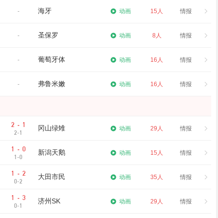
海牙
-
动画
15人
情报
圣保罗
-
动画
8人
情报
葡萄牙体
-
动画
16人
情报
弗鲁米嫩
-
动画
16人
情报
2
1
-
冈山绿雉
动画
29人
情报
2-1
1
0
-
新潟天鹅
动画
15人
情报
1-0
1
2
-
大田市民
动画
35人
情报
0-2
1
3
-
济州SK
动画
29人
情报
0-1