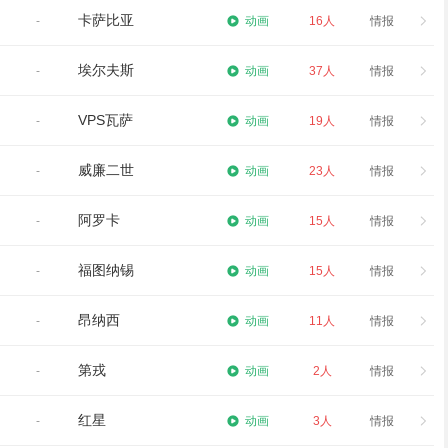
卡萨比亚
-
动画
16人
情报
埃尔夫斯
-
动画
37人
情报
VPS瓦萨
-
动画
19人
情报
威廉二世
-
动画
23人
情报
阿罗卡
-
动画
15人
情报
福图纳锡
-
动画
15人
情报
昂纳西
-
动画
11人
情报
第戎
-
动画
2人
情报
红星
-
动画
3人
情报