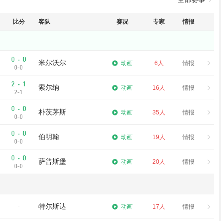
比分
客队
赛况
专家
情报
0
0
-
米尔沃尔
动画
6人
情报
0-0
2
1
-
索尔纳
动画
16人
情报
2-1
0
0
-
朴茨茅斯
动画
35人
情报
0-0
0
0
-
伯明翰
动画
19人
情报
0-0
0
0
-
萨普斯堡
动画
20人
情报
0-0
特尔斯达
-
动画
17人
情报