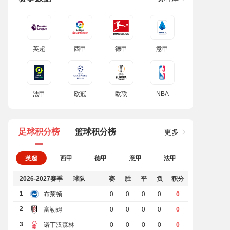
英超
西甲
德甲
意甲
法甲
欧冠
欧联
NBA
足球积分榜
篮球积分榜
更多
英超
西甲
德甲
意甲
法甲
2026-2027赛季
球队
赛
胜
平
负
积分
1
布莱顿
0
0
0
0
0
2
富勒姆
0
0
0
0
0
3
诺丁汉森林
0
0
0
0
0