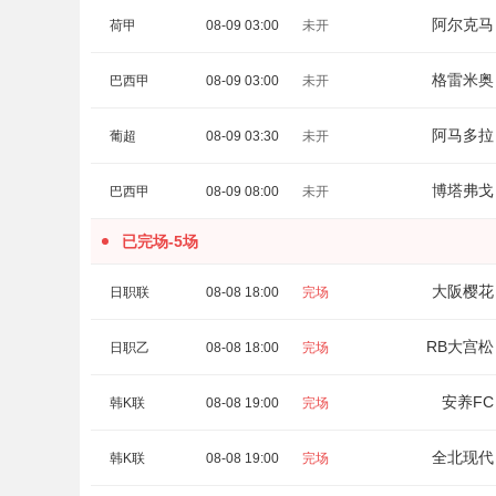
阿尔克马
荷甲
08-09 03:00
未开
格雷米奥
巴西甲
08-09 03:00
未开
阿马多拉
葡超
08-09 03:30
未开
博塔弗戈
巴西甲
08-09 08:00
未开
已完场-5场
大阪樱花
日职联
08-08 18:00
完场
RB大宫松
日职乙
08-08 18:00
完场
安养FC
韩K联
08-08 19:00
完场
全北现代
韩K联
08-08 19:00
完场