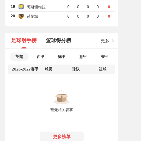
19
阿斯顿维拉
0
0
0
0
0
20
赫尔城
0
0
0
0
0
足球射手榜
篮球得分榜
更多
英超
西甲
德甲
意甲
法甲
2026-2027赛季
球员
球队
进球
暂无相关赛事
更多榜单